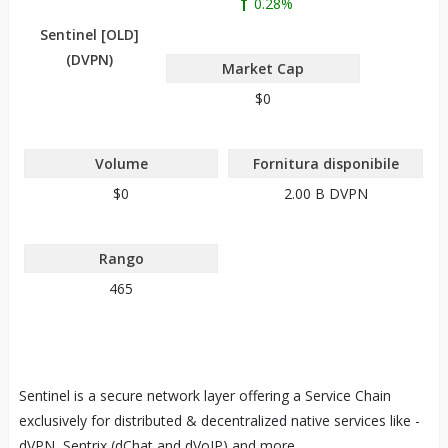
0.28%
Sentinel [OLD]
(DVPN)
Market Cap
$0
Volume
Fornitura disponibile
$0
2.00 B
DVPN
Rango
465
Sentinel is a secure network layer offering a Service Chain
exclusively for distributed & decentralized native services like -
dVPN, Sentrix (dChat and dVoIP) and more.