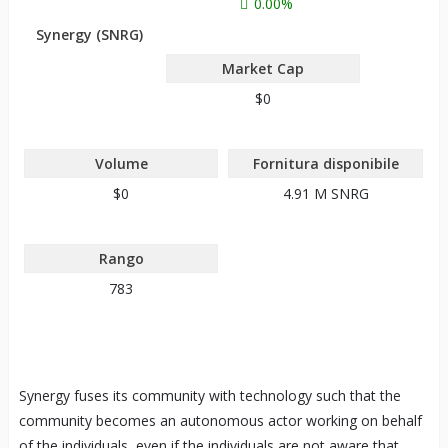
0.00%
Synergy (SNRG)
Market Cap
$0
Volume
Fornitura disponibile
$0
4.91 M
SNRG
Rango
783
Synergy fuses its community with technology such that the
community becomes an autonomous actor working on behalf
of the individuals, even if the individuals are not aware that