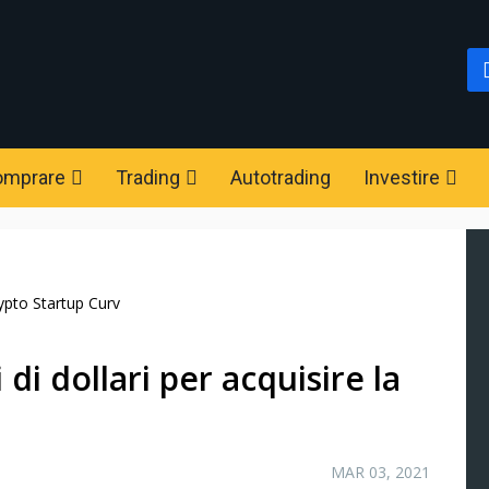
omprare
Trading
Autotrading
Investire
rypto Startup Curv
 di dollari per acquisire la
MAR 03, 2021