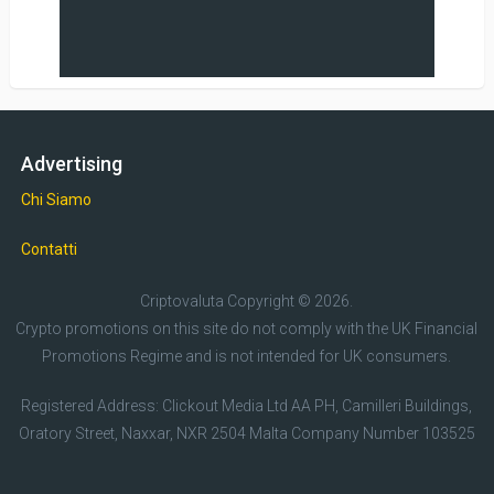
Advertising
Chi Siamo
Contatti
Criptovaluta
Copyright © 2026.
Crypto promotions on this site do not comply with the UK Financial
Promotions Regime and is not intended for UK consumers.
Registered Address: Clickout Media Ltd AA PH, Camilleri Buildings,
Oratory Street, Naxxar, NXR 2504 Malta Company Number 103525