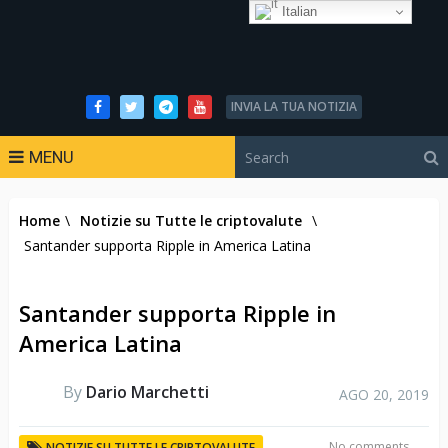
Italian
INVIA LA TUA NOTIZIA
MENU
Home
\
Notizie su Tutte le criptovalute
\
Santander supporta Ripple in America Latina
Santander supporta Ripple in
America Latina
By
Dario Marchetti
AGO 20, 2019
No comments
NOTIZIE SU TUTTE LE CRIPTOVALUTE