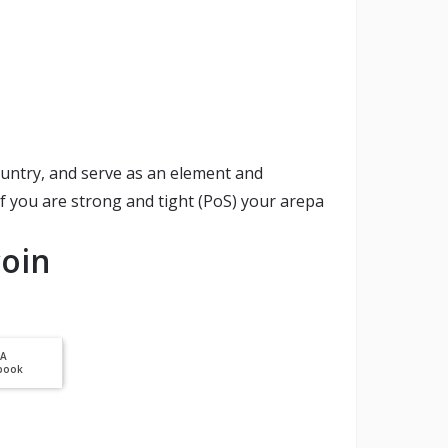
ountry, and serve as an element and
if you are strong and tight (PoS) your arepa
oin
PA
book