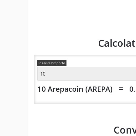
Calcola
Inserire l'importo
=
10 Arepacoin (AREPA)
0
Conv