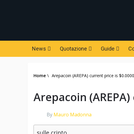
News
Quotazione
Guide
C
Home
\
Arepacoin (AREPA) current price is $0.000
Arepacoin (AREPA) 
By
Mauro Madonna
sulle cripto