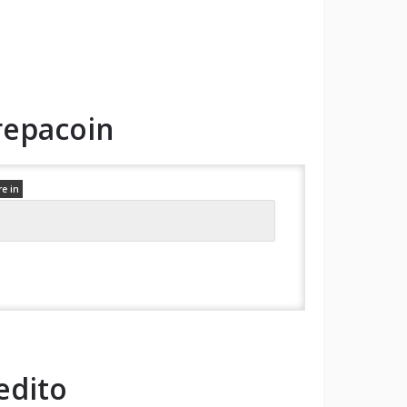
repacoin
re in
edito