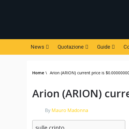
News
Quotazione
Guide
C
Home
\
Arion (ARION) current price is $0.00000000
Arion (ARION) curre
By
Mauro Madonna
sulle cripto