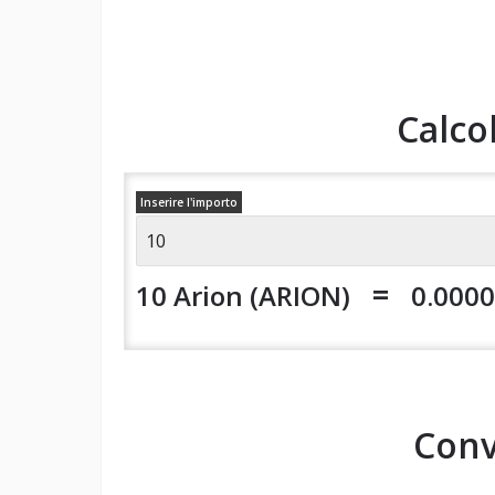
Calco
Inserire l'importo
=
10 Arion (ARION)
0.000
Conv