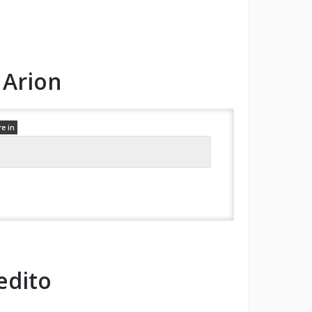
o
Arion
re in
edito