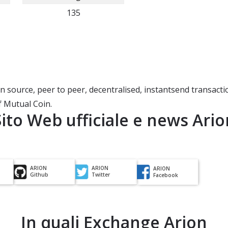
135
 source, peer to peer, decentralised, instantsend transact
 Mutual Coin.
Sito Web ufficiale e news
Ario
ARION
ARION
ARION
Github
Twitter
Facebook
In quali Exchange
Arion