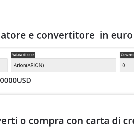
latore e convertitore in eur
Valuta di base
Converti
00000USD
erti o compra con carta di cr