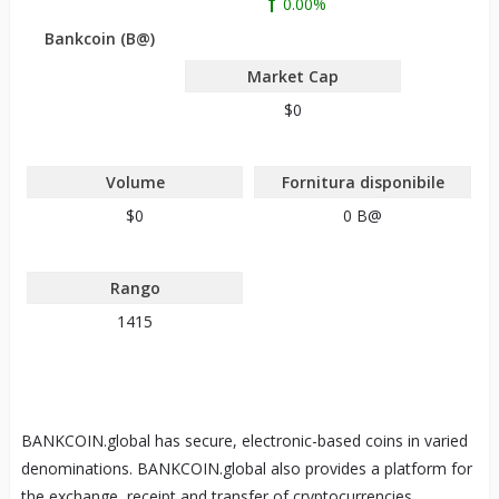
0.00%
Bankcoin (B@)
Market Cap
$0
Volume
Fornitura disponibile
$0
0
B@
Rango
1415
BANKCOIN.global has secure, electronic-based coins in varied
denominations. BANKCOIN.global also provides a platform for
the exchange, receipt and transfer of cryptocurrencies.