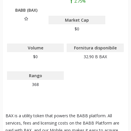
2.75%
BABB (BAX)
Market Cap
$0
Volume
Fornitura disponibile
$0
32.90 B
BAX
Rango
368
BAX is a utility token that powers the BABB platform. All
services, fees and licensing costs on the BABB Platform are
paid with BAX, and our Mobile app makes it easy to acquire