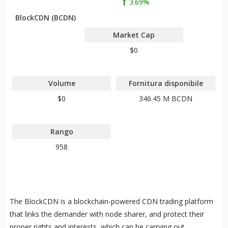
3.69%
BlockCDN (BCDN)
Market Cap
$0
Volume
Fornitura disponibile
$0
346.45 M
BCDN
Rango
958
The BlockCDN is a blockchain-powered CDN trading platform
that links the demander with node sharer, and protect their
proper rights and interests, which can be carrying out