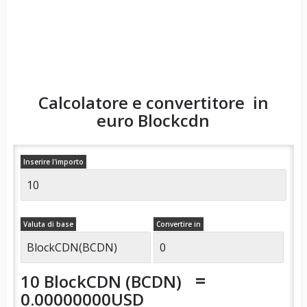
Calcolatore e convertitore in
euro
Blockcdn
Inserire l'importo
Valuta di base
Convertire in
=
10 BlockCDN (BCDN)
0.00000000USD