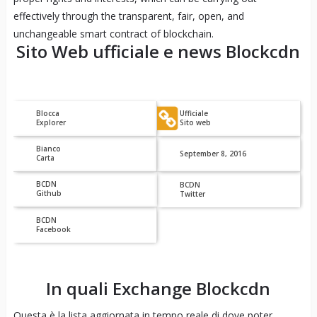
effectively through the transparent, fair, open, and
unchangeable smart contract of blockchain.
Sito Web ufficiale e news
Blockcdn
Blocca
Ufficiale
Explorer
Sito web
Bianco
September 8, 2016
Carta
BCDN
BCDN
Github
Twitter
BCDN
Facebook
In quali Exchange
Blockcdn
Questa è la lista aggiornata in tempo reale di dove poter