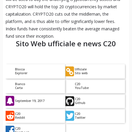
CRYPTO20 will hold the top 20 cryptocurrencies by market
capitalization. CRYPTO20 cuts out the middleman, the
platform, and is thus able to offer significantly lower fees.
Index funds have consistently beaten the average managed
fund since their inception.
Sito Web ufficiale e news
C20
Blocca
Ufficiale
Explorer
Sito web
Bianco
C20
Carta
YouTube
C20
September 19, 2017
Github
C20
C20
Reddit
Twitter
C20