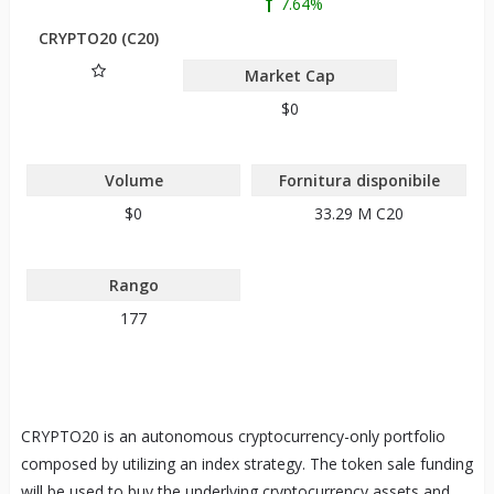
7.64%
CRYPTO20 (C20)
Market Cap
$0
Volume
Fornitura disponibile
$0
33.29 M
C20
Rango
177
CRYPTO20 is an autonomous cryptocurrency-only portfolio
composed by utilizing an index strategy. The token sale funding
will be used to buy the underlying cryptocurrency assets and