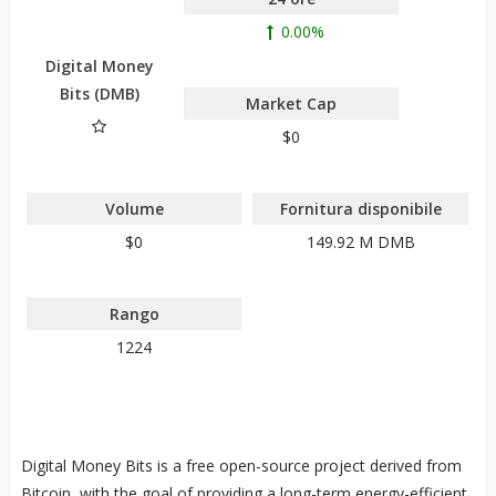
0.00%
Digital Money
Bits (DMB)
Market Cap
$0
Volume
Fornitura disponibile
$0
149.92 M
DMB
Rango
1224
Digital Money Bits is a free open-source project derived from
Bitcoin, with the goal of providing a long-term energy-efficient