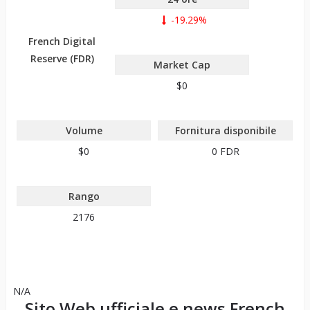
-19.29%
French Digital
Reserve (FDR)
Market Cap
$0
Volume
Fornitura disponibile
$0
0
FDR
Rango
2176
N/A
Sito Web ufficiale e news
French