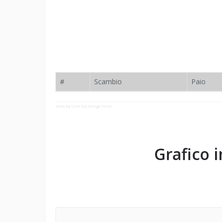
#
Scambio
Paio
Data by Coin Exchange Price
Grafico 