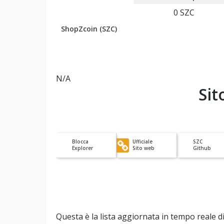
0
SZC
ShopZcoin (SZC)
N/A
Sit
Blocca
Ufficiale
SZC
Explorer
Sito web
Github
Questa è la lista aggiornata in tempo reale