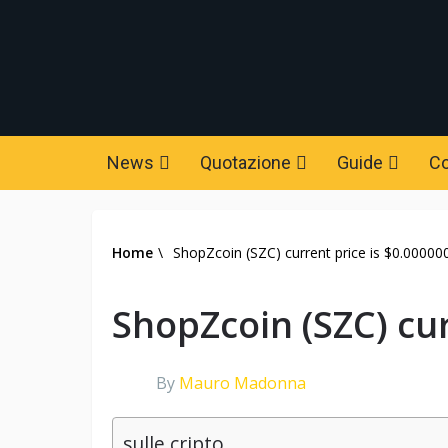
News
Quotazione
Guide
C
Home
\
ShopZcoin (SZC) current price is $0.00000
ShopZcoin (SZC) cur
By
Mauro Madonna
sulle cripto