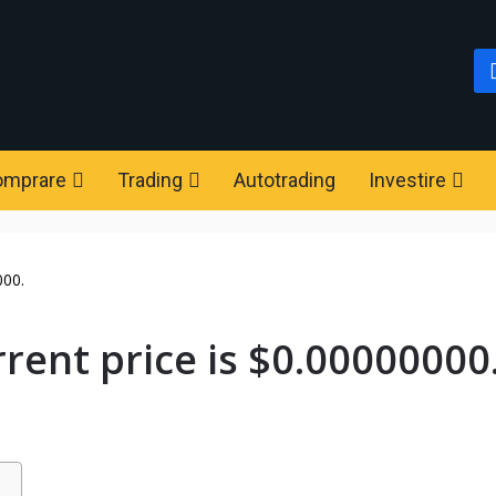
omprare
Trading
Autotrading
Investire
000.
rent price is $0.00000000