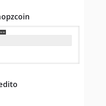
hopzcoin
re in
edito