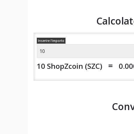
Calcola
Inserire l'importo
=
10 ShopZcoin (SZC)
0.0
Conv