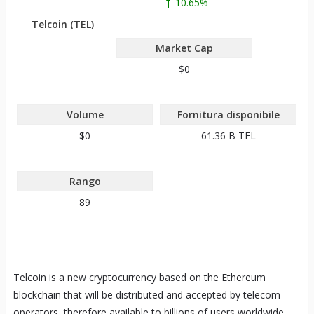
10.65%
Telcoin (TEL)
Market Cap
$0
Volume
Fornitura disponibile
$0
61.36 B
TEL
Rango
89
Telcoin is a new cryptocurrency based on the Ethereum
blockchain that will be distributed and accepted by telecom
operators, therefore available to billions of users worldwide