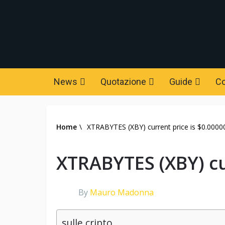
News
Quotazione
Guide
C
Home
\
XTRABYTES (XBY) current price is $0.0000
XTRABYTES (XBY) cu
By
Mauro Madonna
sulle cripto