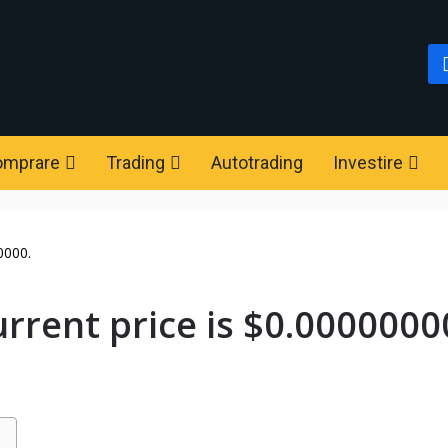
omprare
Trading
Autotrading
Investire
0000.
rrent price is $0.0000000