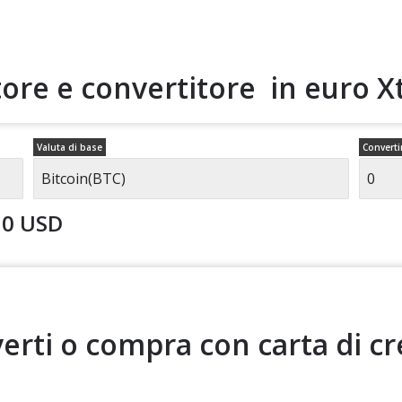
tore e convertitore in euro
X
Valuta di base
Converti
0 USD
erti o compra con carta di cr