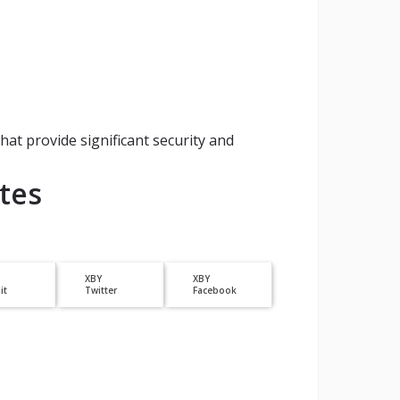
at provide significant security and
tes
XBY
XBY
it
Twitter
Facebook