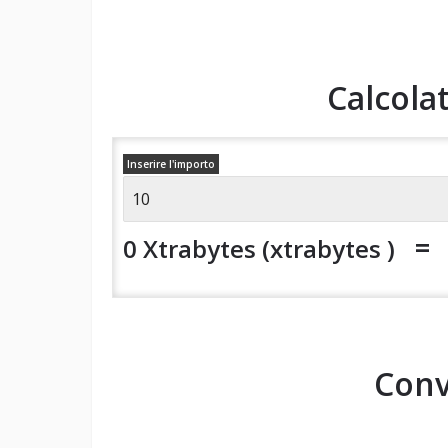
Calcola
Inserire l'importo
=
0 Xtrabytes (xtrabytes )
Conv