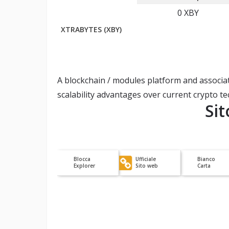
0
XBY
XTRABYTES (XBY)
A blockchain / modules platform and associat
scalability advantages over current crypto t
Si
Blocca
Ufficiale
Bianco
Explorer
Sito web
Carta