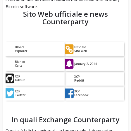
Bitcoin software.
Sito Web ufficiale e news
Counterparty
Blocca
Ufficiale
Explorer
Sito web
Bianco
January 2, 2014
Carta
XCP
XCP
Github
Reddit
XCP
XCP
Twitter
Facebook
In quali Exchange
Counterparty
Questa è la lista aggiornata in tempo reale di dove poter