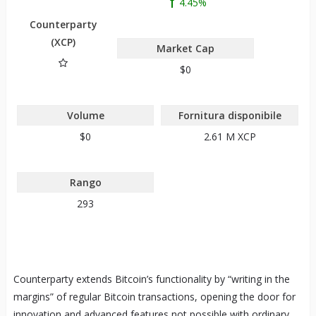
4.45%
Counterparty
(XCP)
Market Cap
$0
Volume
Fornitura disponibile
$0
2.61 M
XCP
Rango
293
Counterparty extends Bitcoin’s functionality by “writing in the
margins” of regular Bitcoin transactions, opening the door for
innovation and advanced features not possible with ordinary