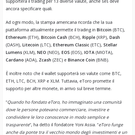
supporterà il trading per 13 diverse valute, anche ses deve
ancora specificare quali.
Ad ogni modo, la stampa americana ricorda che la sua
piattaforma attualmente permette il trading in
Bitcoin
(BTC),
Ethereum
(ETH),
Bitcoin Cash
(BCH),
Ripple
(XRP),
Dash
(DASH),
Litecoin
(LTC),
Ethereum
Classic
(ETC),
Stellar
Lumens
(XLM),
NEO
(NEO),
EOS
(EOS),
IOTA
(MIOTA),
Cardano
(ADA),
Zcash
(ZEC) e
Binance Coin
(BNB).
È inoltre noto che il wallet supporterà sei valute come BTC,
ETH, LTC, BCH, XRP e XLM. Tuttavia, eToro promette il
supporto per altre monete, in arrivo sul breve termine.
“
Quando ho fondato eToro, ho immaginato una comunità
dove le persone potevano commerciare, investire e
condividere le loro conoscenze in modo semplice e
trasparente
“, ha detto il fondatore Yoni Assia. “
eToro funge
anche da ponte tra il vecchio mondo degli investimenti e un