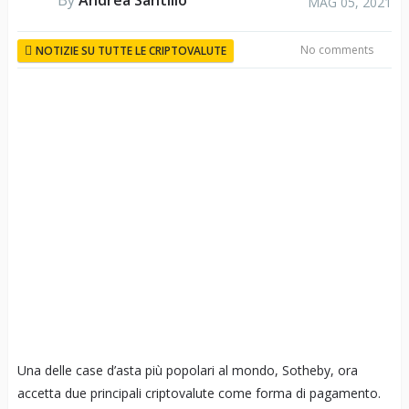
By
Andrea Santillo
MAG 05, 2021
No comments
NOTIZIE SU TUTTE LE CRIPTOVALUTE
Una delle case d’asta più popolari al mondo, Sotheby, ora
accetta due principali criptovalute come forma di pagamento.