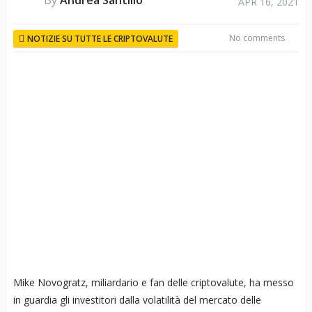
By
Andrea Santillo
APR 16, 2021
No comments
NOTIZIE SU TUTTE LE CRIPTOVALUTE
Mike Novogratz, miliardario e fan delle criptovalute, ha messo
in guardia gli investitori dalla volatilità del mercato delle