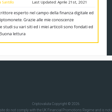
 Santillo
Last Updated:
Aprile 21st, 2021
rittore esperto nel campo della finanza digitale ed
riptomonete. Grazie alle mie conoscenze
 studi su vari siti ed i miei articoli sono fondati ed
 Buona lettura
Criptovaluta
Copyright © 2026.
site do not comply with the UK Financial Promotions Regime and is not